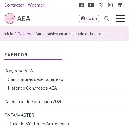
Pasar
Pie
Contactar
Webmail
al
de
contenido
Login
página
principal
Sobrescribir
Inicio
Eventos
Curso básico en artroscopia de hombro
enlaces
de
ayuda
EVENTOS
a
la
Congreso AEA
navegación
Candidaturas sede congreso
Histórico Congresos AEA
Calendario de Formación 2026
PNFA/MÁSTER
Título de Máster en Artroscopia