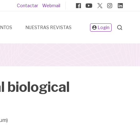
Pie
Contactar
Webmail
de
página
ENTOS
NUESTRAS REVISTAS
Login
 biological
ium)