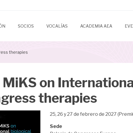
IÓN
SOCIOS
VOCALÍAS
ACADEMIA AEA
EV
ress therapies
 MiKS on International
gress therapies
25, 26 y 27 de febrero de 2027 (Prem
Sede