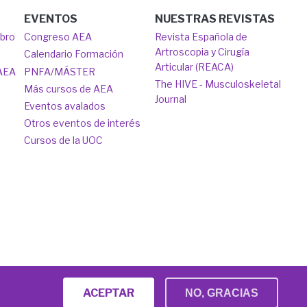
EVENTOS
NUESTRAS REVISTAS
mbro
Congreso AEA
Revista Española de
Artroscopia y Cirugía
Calendario Formación
Articular (REACA)
 AEA
PNFA/MÁSTER
The HIVE - Musculoskeletal
Más cursos de AEA
Journal
Eventos avalados
Otros eventos de interés
Cursos de la UOC
Desarrollado por
IMAIDEA INTERACTIVA
ACEPTAR
NO, GRACIAS