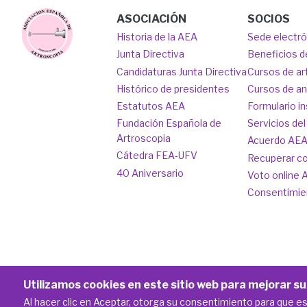
Main
Image
ASOCIACIÓN
SOCIOS
Historia de la AEA
Sede electr
navigation
Junta Directiva
Beneficios d
Candidaturas Junta Directiva
Cursos de ar
Histórico de presidentes
Cursos de a
Estatutos AEA
Formulario in
Fundación Española de
Servicios del
Artroscopia
Acuerdo AE
Cátedra FEA-UFV
Recuperar c
40 Aniversario
Voto online 
Consentimie
Utilizamos cookies en este sitio web para mejorar su
Copyright AEA 2020-2026
Política de privacidad
Aviso 
Footer
Al hacer clic en Aceptar, otorga su consentimiento para que 