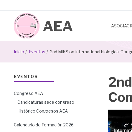
Pasar
al
contenido
principal
ASOCIAC
Sobrescribir
Inicio
Eventos
2nd MiKS on International biological Cong
enlaces
de
EVENTOS
2nd
ayuda
Con
Congreso AEA
a
Candidaturas sede congreso
la
Histórico Congresos AEA
navegación
Calendario de Formación 2026