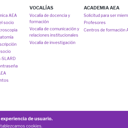
VOCALÍAS
ACADEMIA AEA
ónica AEA
Vocalía de docencia y
Solicitud para ser mie
formación
el socio
Profesores
Vocalía de comunicación y
troscopia
Centros de formación
relaciones institucionales
natomía
Vocalía de investigación
scripción
 socio
A-SLARD
ontraseña
AEA
ntos
 experiencia de usuario.
legal
establezcamos cookies.