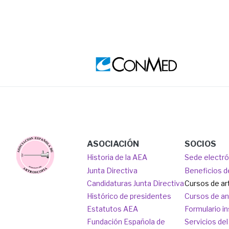
Image
Ima
Main
Image
ASOCIACIÓN
SOCIOS
Historia de la AEA
Sede electr
navigation
Junta Directiva
Beneficios d
Candidaturas Junta Directiva
Cursos de ar
Histórico de presidentes
Cursos de a
Estatutos AEA
Formulario in
Fundación Española de
Servicios del