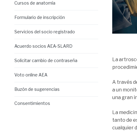
Cursos de anatomía
Formulario de inscripción
Servicios del socio registrado
Acuerdo socios AEA-SLARD
La artrosc
Solicitar cambio de contraseña
procedimie
Voto online AEA
A través d
Buzón de sugerencias
a un monito
una gran i
Consentimientos
La medicin
tanto de e
cualquier 