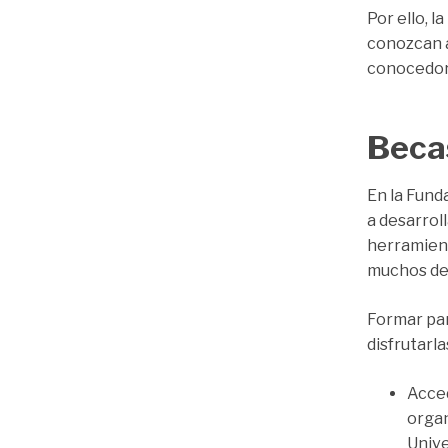
Por ello, 
conozcan a
conocedore
Beca
En la Fund
a desarrol
herramient
muchos de
Formar par
disfrutarla
Acced
organ
Unive