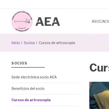
Pasar
al
contenido
principal
ASOCIAC
Sobrescribir
Inicio
Socios
Cursos de artroscopia
enlaces
de
SOCIOS
Cur
ayuda
Sede electrónica socio AEA
a
la
Beneficios del socio
navegación
Cursos de artroscopia