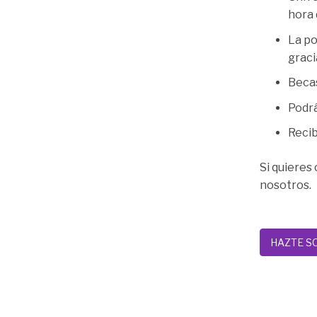
hora 
La po
graci
Becas
Podrá
Recib
Si quieres
nosotros.
HAZTE S