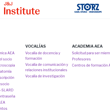
ge
Image
VOCALÍAS
ACADEMIA AEA
ónica AEA
Vocalía de docencia y
Solicitud para ser mie
formación
el socio
Profesores
Vocalía de comunicación y
troscopia
Centros de formación
relaciones institucionales
natomía
Vocalía de investigación
scripción
 socio
A-SLARD
ontraseña
AEA
ntos