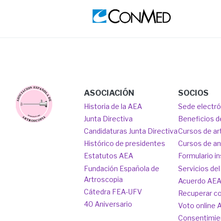
Image
Ima
Main
Image
ASOCIACIÓN
SOCIOS
Historia de la AEA
Sede electr
navigation
Junta Directiva
Beneficios d
Candidaturas Junta Directiva
Cursos de ar
Histórico de presidentes
Cursos de a
Estatutos AEA
Formulario in
Fundación Española de
Servicios del
Artroscopia
Acuerdo AE
Cátedra FEA-UFV
Recuperar c
40 Aniversario
Voto online 
Consentimie