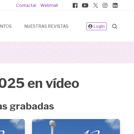
Pie
Contactar
Webmail
de
página
ENTOS
NUESTRAS REVISTAS
Login
25 en vídeo
as grabadas
Image