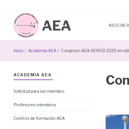
Pasar
al
contenido
principal
ASOCIAC
Sobrescribir
Inicio
Academia AEA
Congreso AEA-SEROD 2025 en ví
enlaces
de
ACADEMIA AEA
Con
ayuda
Solicitud para ser miembro
a
la
Profesores miembros
navegación
Image
Centros de formación AEA