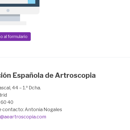
o al formulario
ión Española de Artroscopia
scal, 44 – 1.º Dcha.
rid
1 60 40
e contacto: Antonia Nogales
@aeartroscopia.com