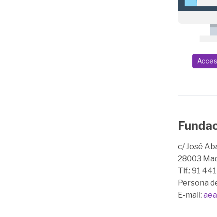
Acces
Fundac
c/ José Aba
28003 Mad
Tlf.: 91 44
Persona d
E-mail:
aea