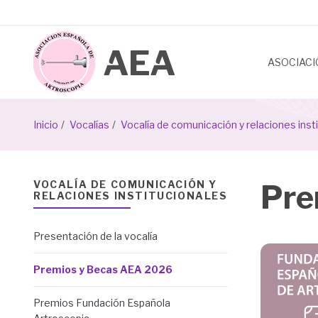
Pasar
al
contenido
principal
ASOCIAC
Sobrescribir
Inicio
Vocalías
Vocalía de comunicación y relaciones inst
enlaces
de
VOCALÍA DE COMUNICACIÓN Y
Pre
RELACIONES INSTITUCIONALES
ayuda
a
Presentación de la vocalía
la
Premios y Becas AEA 2026
navegación
Premios Fundación Española