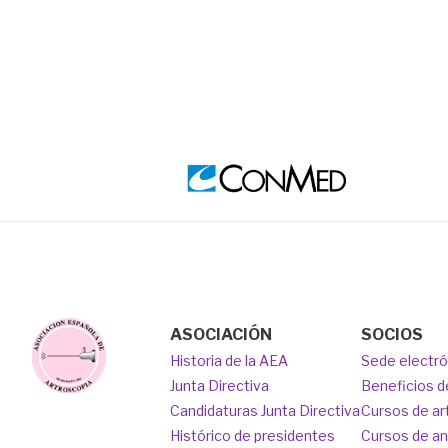
Image
Ima
Main
Image
ASOCIACIÓN
SOCIOS
Historia de la AEA
Sede electr
navigation
Junta Directiva
Beneficios d
Candidaturas Junta Directiva
Cursos de ar
Histórico de presidentes
Cursos de a