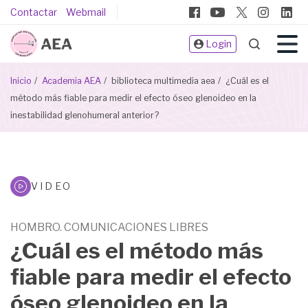
Pasar
Pie
Contactar
Webmail
al
de
contenido
Login
página
principal
Sobrescribir
Inicio
Academia AEA
biblioteca multimedia aea
¿Cuál es el
enlaces
método más fiable para medir el efecto óseo glenoideo en la
de
inestabilidad glenohumeral anterior?
ayuda
a
la
navegación
Biblioteca
VIDEO
Multimeda
HOMBRO. COMUNICACIONES LIBRES
¿Cuál es el método más
fiable para medir el efecto
óseo glenoideo en la