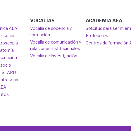
VOCALÍAS
ACADEMIA AEA
ónica AEA
Vocalía de docencia y
Solicitud para ser mie
formación
el socio
Profesores
Vocalía de comunicación y
troscopia
Centros de formación
relaciones institucionales
natomía
Vocalía de investigación
scripción
 socio
A-SLARD
ontraseña
AEA
ntos