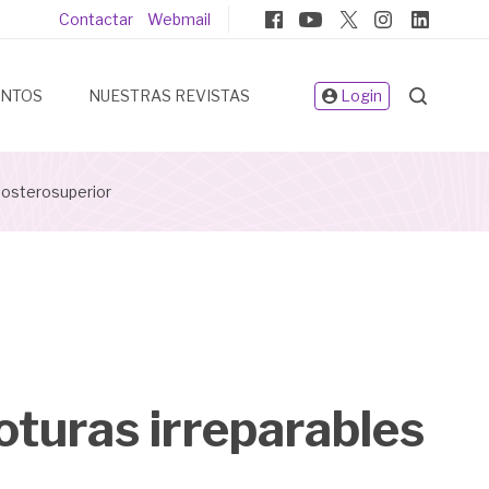
Pie
Contactar
Webmail
de
página
ENTOS
NUESTRAS REVISTAS
Login
posterosuperior
oturas irreparables