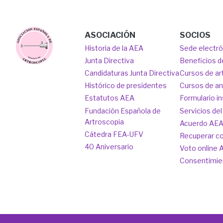
Main
Image
ASOCIACIÓN
SOCIOS
Historia de la AEA
Sede electr
navigation
Junta Directiva
Beneficios d
Candidaturas Junta Directiva
Cursos de ar
Histórico de presidentes
Cursos de a
Estatutos AEA
Formulario in
Fundación Española de
Servicios del
Artroscopia
Acuerdo AE
Cátedra FEA-UFV
Recuperar c
40 Aniversario
Voto online 
Consentimie