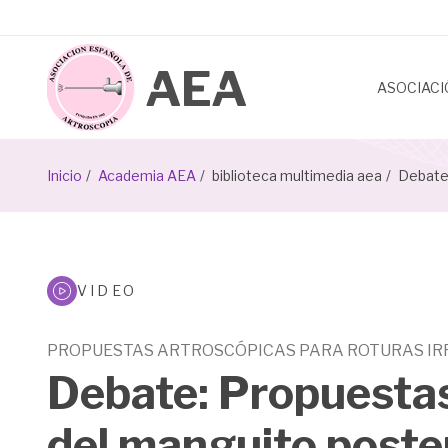
Pasar
al
contenido
principal
ASOCIAC
Sobrescribir
Inicio
Academia AEA
biblioteca multimedia aea
Debate:
enlaces
de
Biblioteca
ayuda
VIDEO
Multimeda
a
PROPUESTAS ARTROSCÓPICAS PARA ROTURAS IR
la
Debate: Propuestas
navegación
del manguito poste