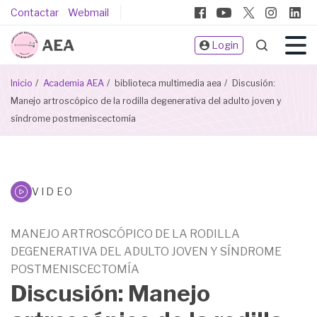
Pasar
Pie
Contactar
Webmail
al
de
contenido
Login
página
principal
Sobrescribir
Inicio
Academia AEA
biblioteca multimedia aea
Discusión:
enlaces
Manejo artroscópico de la rodilla degenerativa del adulto joven y
de
síndrome postmeniscectomía
ayuda
a
la
navegación
Biblioteca
VIDEO
Multimeda
MANEJO ARTROSCÓPICO DE LA RODILLA
DEGENERATIVA DEL ADULTO JOVEN Y SÍNDROME
POSTMENISCECTOMÍA
Discusión: Manejo