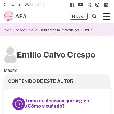
Pasar
Pie
Contactar
Webmail
al
de
contenido
Login
página
principal
Sobrescribir
Inicio
Academia AEA
biblioteca multimedia aea
Emilio
enlaces
de
ayuda
Biblioteca
Emilio Calvo Crespo
a
Multimeda
la
navegación
Madrid
CONTENIDO DE ESTE AUTOR
Toma de decisión quirúrgica.
¿Cómo y cuándo?
44