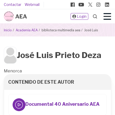
Pasar
Pie
Contactar
Webmail
al
de
contenido
Login
página
principal
Sobrescribir
Inicio
Academia AEA
biblioteca multimedia aea
José Luis
enlaces
de
ayuda
Biblioteca
José Luis Prieto Deza
a
Multimeda
la
navegación
Menorca
CONTENIDO DE ESTE AUTOR
Documental 40 Aniversario AEA
44