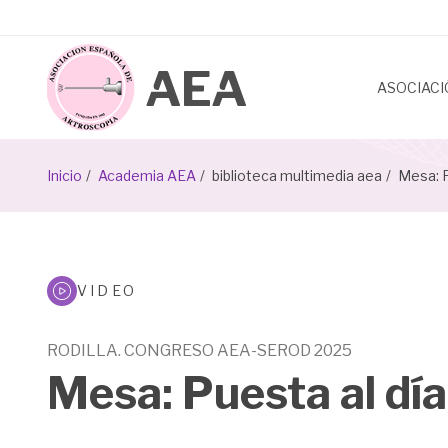
Pasar
al
contenido
principal
ASOCIAC
Sobrescribir
Inicio
Academia AEA
biblioteca multimedia aea
Mesa: P
enlaces
de
Biblioteca
ayuda
VIDEO
Multimeda
a
RODILLA. CONGRESO AEA-SEROD 2025
la
Mesa: Puesta al día
navegación