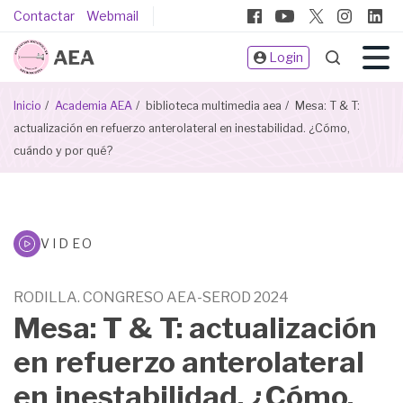
Pasar
Pie
Contactar
Webmail
al
de
contenido
Login
página
principal
Sobrescribir
Inicio
Academia AEA
biblioteca multimedia aea
Mesa: T & T:
enlaces
actualización en refuerzo anterolateral en inestabilidad. ¿Cómo,
de
cuándo y por qué?
ayuda
a
la
navegación
Biblioteca
VIDEO
Multimeda
RODILLA. CONGRESO AEA-SEROD 2024
Mesa: T & T: actualización
en refuerzo anterolateral
en inestabilidad. ¿Cómo,