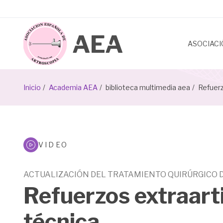
Pasar
al
contenido
principal
ASOCIAC
Sobrescribir
Inicio
Academia AEA
biblioteca multimedia aea
Refuerzo
enlaces
de
Biblioteca
ayuda
VIDEO
Multimeda
a
ACTUALIZACIÓN DEL TRATAMIENTO QUIRÚRGICO 
la
Refuerzos extraarti
navegación
técnica