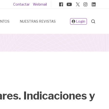
Pie
Contactar
Webmail
de
página
ENTOS
NUESTRAS REVISTAS
Login
ares. Indicaciones y