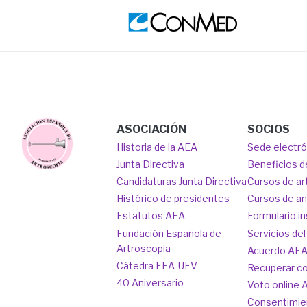
Image
Ima
Main
Image
ASOCIACIÓN
SOCIOS
Historia de la AEA
Sede electr
navigation
Junta Directiva
Beneficios d
Candidaturas Junta Directiva
Cursos de ar
Histórico de presidentes
Cursos de a
Estatutos AEA
Formulario in
Fundación Española de
Servicios del
Artroscopia
Acuerdo AE
Cátedra FEA-UFV
Recuperar c
40 Aniversario
Voto online 
Consentimie