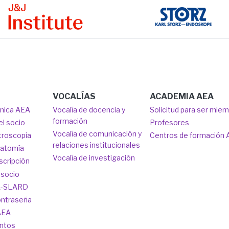
ge
Image
VOCALÍAS
ACADEMIA AEA
ónica AEA
Vocalía de docencia y
Solicitud para ser mie
formación
el socio
Profesores
Vocalía de comunicación y
troscopia
Centros de formación
relaciones institucionales
natomía
Vocalía de investigación
scripción
 socio
A-SLARD
ontraseña
AEA
ntos