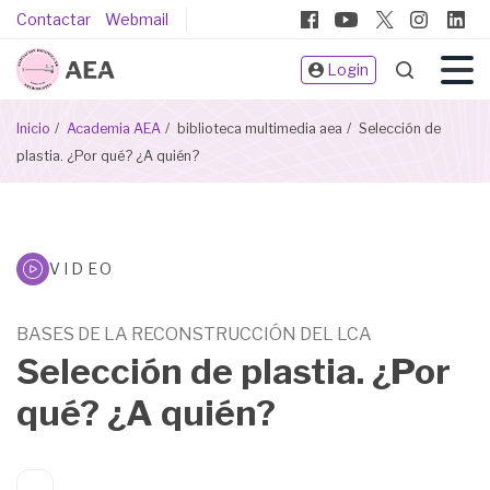
Pasar
Pie
Contactar
Webmail
al
de
contenido
Login
página
principal
Sobrescribir
Inicio
Academia AEA
biblioteca multimedia aea
Selección de
enlaces
plastia. ¿Por qué? ¿A quién?
de
ayuda
a
la
Biblioteca
VIDEO
navegación
Multimeda
BASES DE LA RECONSTRUCCIÓN DEL LCA
Selección de plastia. ¿Por
qué? ¿A quién?