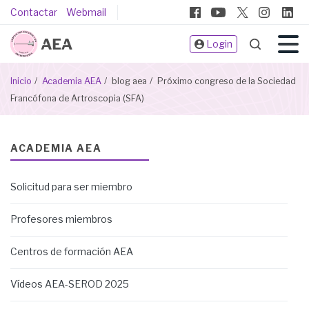
Pasar
Pie
Contactar
Webmail
al
de
contenido
Login
página
principal
Sobrescribir
Inicio
Academia AEA
blog aea
Próximo congreso de la Sociedad
enlaces
Francófona de Artroscopia (SFA)
de
ayuda
a
ACADEMIA AEA
la
navegación
Solicitud para ser miembro
Profesores miembros
Centros de formación AEA
Vídeos AEA-SEROD 2025