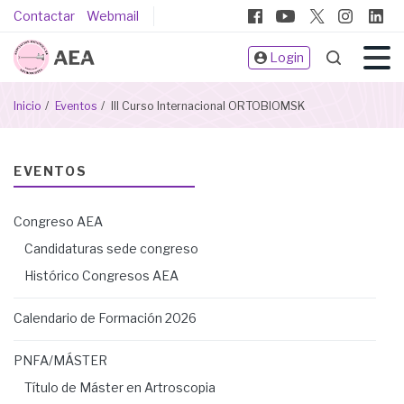
Pasar
Pie
Contactar
Webmail
al
de
contenido
Login
página
principal
Sobrescribir
Inicio
Eventos
III Curso Internacional ORTOBIOMSK
enlaces
de
ayuda
EVENTOS
a
la
Congreso AEA
navegación
Candidaturas sede congreso
Histórico Congresos AEA
Calendario de Formación 2026
PNFA/MÁSTER
Título de Máster en Artroscopia