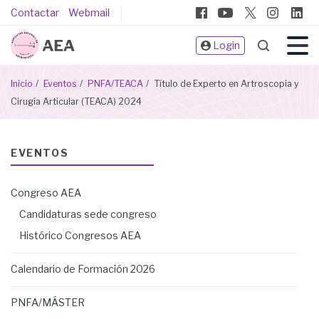
Pasar
Pie
Contactar
Webmail
al
de
contenido
Login
página
principal
Sobrescribir
Inicio
Eventos
PNFA/TEACA
Título de Experto en Artroscopia y
enlaces
Cirugía Articular (TEACA) 2024
de
ayuda
a
EVENTOS
la
navegación
Congreso AEA
Candidaturas sede congreso
Histórico Congresos AEA
Calendario de Formación 2026
PNFA/MÁSTER