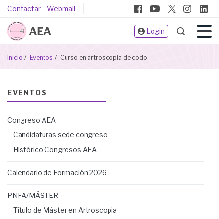
Pasar
Pie
Contactar
Webmail
al
de
contenido
Login
página
principal
Sobrescribir
Inicio
Eventos
Curso en artroscopia de codo
enlaces
de
ayuda
EVENTOS
a
la
Congreso AEA
navegación
Candidaturas sede congreso
Histórico Congresos AEA
Calendario de Formación 2026
PNFA/MÁSTER
Título de Máster en Artroscopia